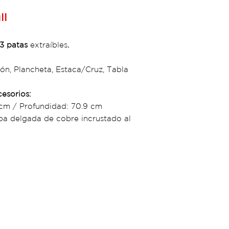
ll
 3 patas
extraíbles
.
ión, Plancheta, Estaca/Cruz, Tabla
cesorios:
 cm / Profundidad: 70.9 cm
a delgada de cobre incrustado al