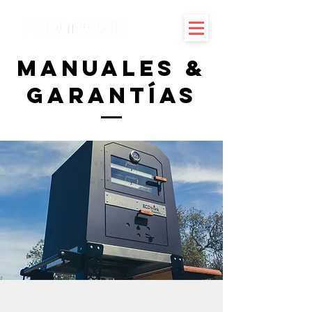
Manuales &
GARANtías