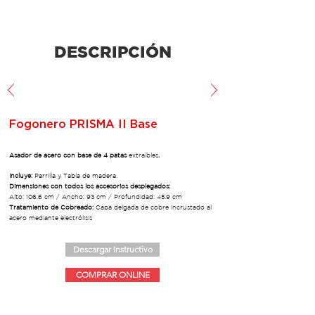
DESCRIPCIÓN
Fogonero PRISMA II Base
Asador de acero con base de 4 patas
extraíbles
.
Incluye:
Parrilla y
Tabla de madera.
Dimensiones con todos los accesorios desplegados:
Alto: 106.6 cm / Ancho: 93 cm / Profundidad: 45.9 cm
Tratamiento de Cobreado:
Capa delgada de cobre incrustado al
acero mediante electrólisis
Descargar Instructivo
COMPRAR ONLINE